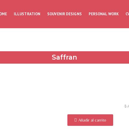
OME
ILLUSTRATION
SOUVENIR DESIGNS
PERSONAL WORK
C
Saffran
1.
Añadir al carrito