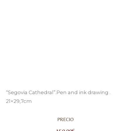
“Segovia Cathedral”.Pen and ink drawing .
21×29,7cm
PRECIO
150,00
€