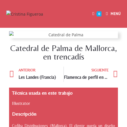
MENÚ
0
Catedral de Palma de Mallorca,
en trencadís
ANTERIOR
SIGUIENTE
Les Landes (Francia)
Flamenca de perfil en trencadis
Técnica usada en este trabajo
Illustrator
Descripción
Cofiba Distribuciones (Mallorca). El cliente quería un diseño