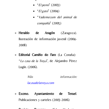
“
El perro
” (2003)
“
El gato
” (2004)
“
Vademecum del animal de
compañía
” (2005)
Heraldo de Aragón
(Zaragoza).
Ilustración de información juvenil (2004-
2008)
Editorial Camiño do Faro
(La Coruña):
“
La casa de la Troya
”, de Alejandro Pérez
Lugín. (2006).
Más información:
lacasadelatroya.com
Excmo. Ayuntamiento de Teruel
.
Publicaciones y carteles (2003-2006)