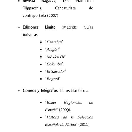
Revista Ragazza
, (Ed. Hachette-
Filippacchi). Caricaturista de
contraportada (2007)
Ediciones Límite
(Madrid): Guías
turísticas
“
Cantabria
”
“
Aragón
”
“
México DF
”
“
Colombia
”
“
El Salvador
”
“
Bogotá
”
Correos y Telégrafos
. Libros filatélicos:
“
Bailes Regionales de
España
” (2009).
“
Historia de la Selección
Española de Fútbol
” (2011)